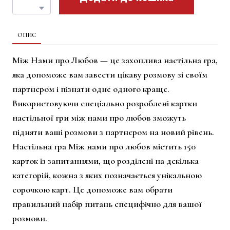
ОПИС
Між Нами про Любов — це захоплива настільна гра,
яка допоможе вам завести цікаву розмову зі своїм
партнером і пізнати одне одного краще.
Використовуючи спеціально розроблені картки
настільної гри між нами про любов зможуть
підняти ваші розмови з партнером на новий рівень.
Настільна гра Між нами про любов містить 150
карток із запитаннями, що розділені на декілька
категорій, кожна з яких позначається унікальною
сорочкою карт. Це допоможе вам обрати
правильний набір питань специфічно для вашої
розмови.