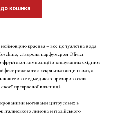
 до кошика
і неймовірно красива – все це туалетна вода
oschino, створена парфумером Olivier
во-фруктової композиції з вишуканим східним
ніфест рожевого з яскравими акцентами, а
плюшевого ведмедика з прозорого скла
 своєї прекрасної власниці.
цукрованими мотивами цитрусових в
к італійського лимона й італійського