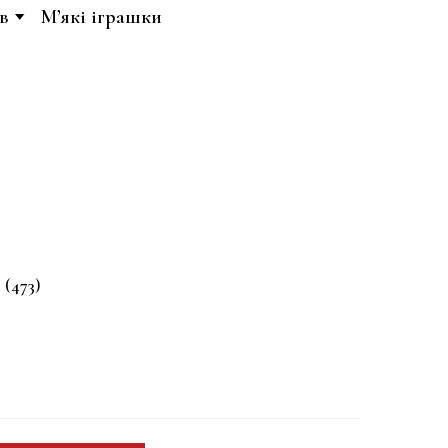
в
М’які іграшки
m
(473)