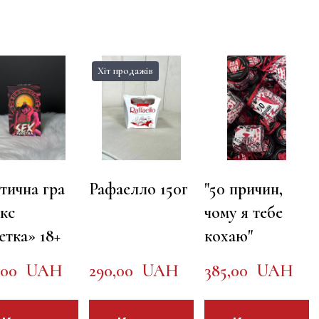
Хіт продажів
тична гра
Рафаелло 150г
"50 причин,
кс
чому я тебе
етка» 18+
кохаю"
,00  UAH
290,00  UAH
385,00  UAH