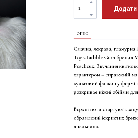
Додати
ОПИС
Смачна, яскрава, гламурна 
Toy 2 Bubble Gum бренда M
Pescheux. Звучання квітко
характером – справжній ма
культовий флакон у формі 
розкриває ніжні обійми для
Верхні ноти стартують за
обрамленні іскристих бризо
апельсина.