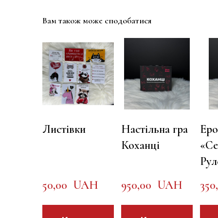
Вам також може сподобатися
Листівки
Настільна гра
Еро
Коханці
«Се
Рул
50,00  UAH
950,00  UAH
350